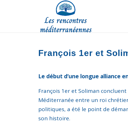
François 1er et Sol
Le début d’une longue alliance en
François 1
er
et Soliman concluent 
Méditerranée entre un roi chréti
politiques
,
a
été le point de démar
son his
toire
.