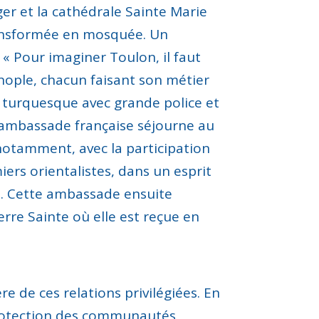
r et la cathédrale Sainte Marie
ansformée en mosquée.
Un
:
« Pour imaginer Toulon, il faut
nople
, chacun faisant son métier
e
turquesque
avec grande police et
ambassade française séjourne au
notamment, avec la participation
ers orientalistes, dans un esprit
. Cette
ambassade ensuite
rre Sainte où elle est reçue en
ère de ces relations
privilégiées
.
En
rotection des communautés