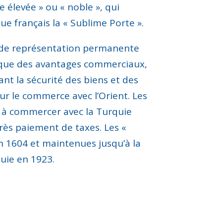
e élevée » ou « noble »,
qui
ue français
la
«
Sublime Porte
»
.
it de représentation permanente
i que des avantages commerciaux
,
nt la sécurité des biens et des
r le commerce avec l’Orient. Les
s à commercer avec la Turquie
rès paiement de taxes.
Les «
n 1604 et maintenues jusqu’à la
quie en 1923
.