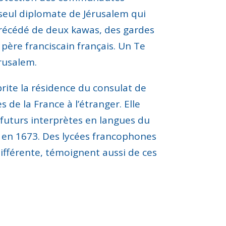
 seul diplomate de Jérusalem qui
précédé de deux kawas, des gardes
 père franciscain français. Un Te
érusalem
.
rite l
a résidence du
consulat de
s de la France à l’étranger. Elle
 futurs
interprètes
en langues du
an en 1673. Des lycées francophones
ifférente
,
témoignent aussi de ce
s