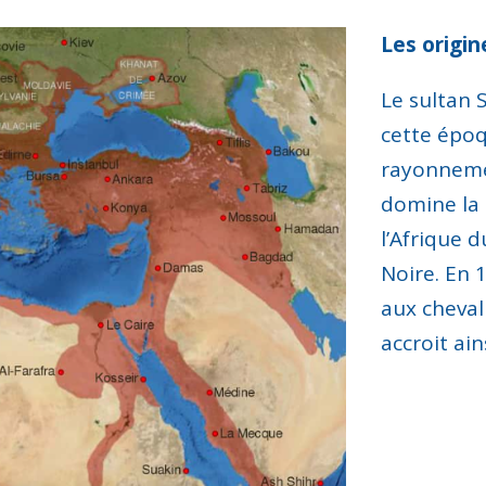
Les origin
Le sultan
cette épo
rayonneme
domine la 
l’Afrique 
Noire
.
En 1
aux cheval
accroit
ain