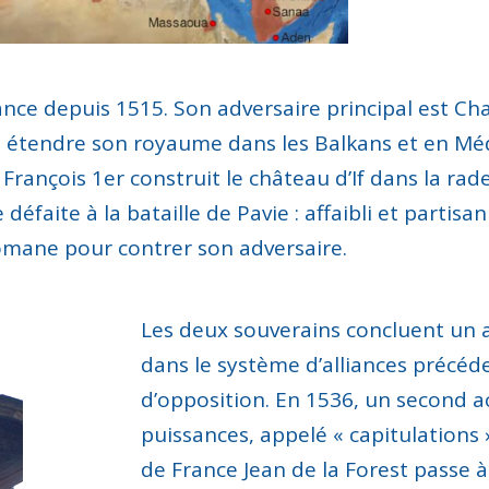
ance depuis 1515. S
on adversaire
principal
est
Cha
 à étendre son royaume dans les Balkans et en Mé
 François 1
er
construit le château d’If dans la rad
e défaite
à la bataille de Pavie
:
affaibli et partisan
tomane pour contrer son adversaire.
Les deux
souverain
s concluent un 
dans le système d’alliances précéd
d’oppositio
n
. En 1536, un second a
puissances, appelé « capitulations 
de
France Jean de la
Forest
passe
à