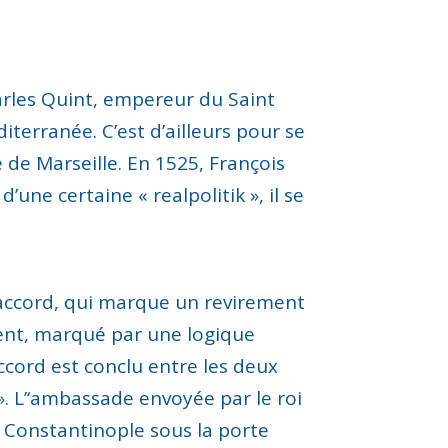
rles Quint, empereur du Saint
diterranée
.
C’est d’ailleurs
pour se
e de Marseille
.
En 1525, François
 d’une certaine « realpolitik »,
i
l se
accord, qui marque un revirement
ent
,
marqué par
une logique
ccord est conclu entre les deux
».
L’
‘ambassade envoyée par le roi
 Constantinople
sous
la
porte