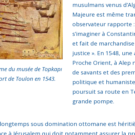
musulmans venus d’Alge
Majeure est même tr
observateur rapporte 
s’imaginer à
Constanti
et fait de marchandis
justice
»
.
En 1548, une 
Proche Orient, à Alep 
ame
du musée de
Topkapı
de savants et des premi
ort de Toulon en 1543.
politique et humaniste
poursuit sa route en Te
grande pompe.
longtemps sous domination ottomane
est hériti
nce à Jérusalem qui
doit
notamment
assurer
la p