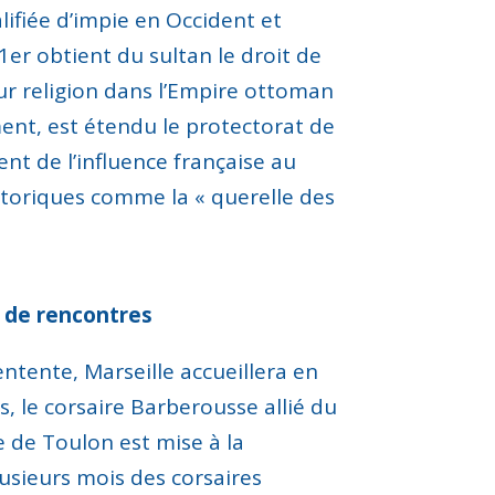
ifiée d’impie en Occident
et
 1
er
obtient du sultan le droit de
ur religion dans l’Empire ottoman
ent, est étendu le protectorat de
nt de l’influence française au
istoriques comme
la
«
querelle des
 de rencontres
 entente
, Marseille accueillera
en
s
,
le corsaire Barberousse allié
d
u
e
de Toulon
est mise à
la
usieurs mois
des corsaires