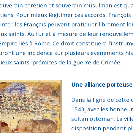
souverain chrétien et souverain musulman est qual
tiens
.
Pour mieux légitimer ces accords
,
François
inte :
l
es Français peuvent pratiquer
librement
le
eux saints.
Au fur et à mesure de leur renouvellem
l’Empire
liés
à Rome. Ce droit constituera l’instrume
uront une incidence sur plusieurs événements h
lieux saints,
prémices
de la guerre de Crimée.
Une alliance porteuse
Dans la ligne de cette
1543
¸
avec les honneur
sultan
ottoman. La vill
disposition
pendant pl