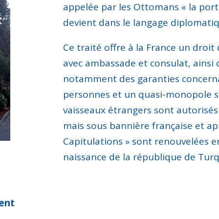
appelée par les Ottomans « la port
devient
dans le langage diplomatiq
C
e traité offre à la France un dro
avec ambassade et consulat, ains
notamment
des garanties concerna
personnes et un quasi-monopole su
vaisseaux étrangers sont autorisé
mais sous bannière française et ap
Capitulations » sont renouvelées e
naissance de la république de Tur
ient