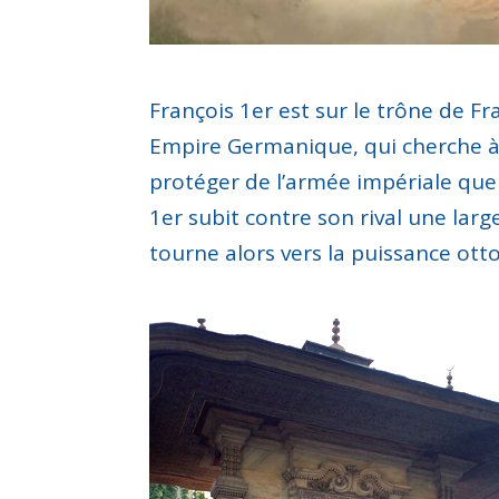
François 1
er
est
sur le trône de Fr
Empire Germanique
, qui cherche
protéger de l’armée impériale que
1
er
subit
contre son rival
une larg
tourne alors vers la puissance ot