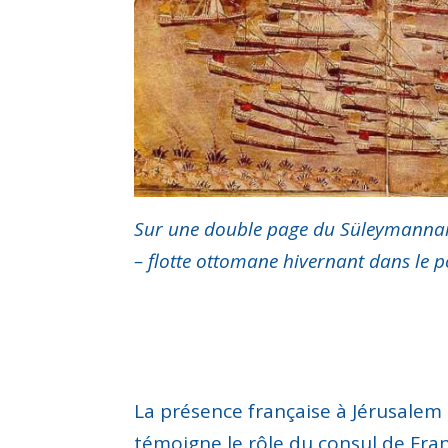
Sur une double page du
Süleymann
– f
lotte ottomane hivernant dans le p
La présence française à
Jérusalem
témoigne le rôle du consul de Fra