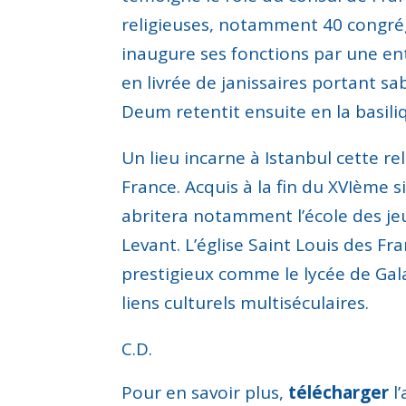
religieuses, notamment 40 congrég
inaugure ses fonctions par une en
en livrée de janissaires portant sa
Deum retentit ensuite en la basil
Un lieu incarne à Istanbul cette re
France. Acquis à la fin du XVIème si
abritera notamment l’école des je
Levant. L’église Saint Louis des Fr
prestigieux
comme le
lycée
de
Gal
liens culturels multiséculaires
.
C.D.
Pour en savoir plus,
télécharger
l