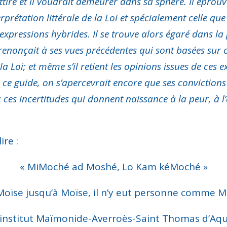
tire et il voudrait demeurer dans sa sphère. Il éprou
rprétation littérale de la Loi et spécialement celle qu
ssions hybrides. Il se trouve alors égaré dans la perpl
 renonçait à ses vues précédentes qui sont basées sur c
 Loi; et même s’il retient les opinions issues de ces ex
 guide, on s’apercevrait encore que ses convictions r
 ces incertitudes qui donnent naissance à la peur, à l
ire :
« MiMoché ad Moshé, Lo Kam kéMoché »
Moïse jusqu’à Moïse, il n’y eut personne comme Mo
 l’institut Maïmonide-Averroès-Saint Thomas d’A